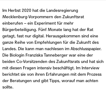
TEILEN
custom
1x
00:00
/
Im Herbst 2020 hat die Landesregierung
RSS FEED
LINK
Mecklenburg-Vorpommern den Zukunftsrat
einberufen – ein Experiment für mehr
TEILEN
ABONNIEREN
EMBED
Bürgerbeteiligung. Fünf Monate lang hat der Rat
getagt, fast nur digital. Herausgekommen sind eine
ganze Reihe von Empfehlungen für die Zukunft des
Landes. Die kann man nachlesen im Abschlusspapier.
Die Biologin Franziska Tanneberger war eine der
beiden Co-Vorsitzenden des Zukunftsrats und hat sich
mit diesen Fragen intensiv beschäftigt. Im Interview
berichtet sie von ihren Erfahrungen mit dem Prozess
der Beratungen und gibt Tipps, worauf man achten
sollte.