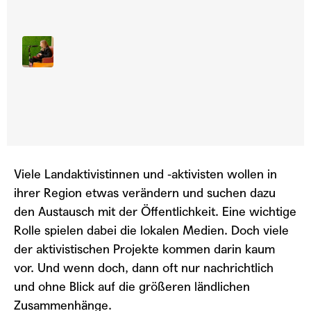
TEILEN
custom
1x
00:00
/
35:04
Viele Landaktivistinnen und -aktivisten wollen in
RSS FEED
LINK
ihrer Region etwas verändern und suchen dazu
den Austausch mit der Öffentlichkeit. Eine wichtige
TEILEN
ABONNIEREN
EMBED
Rolle spielen dabei die lokalen Medien. Doch viele
der aktivistischen Projekte kommen darin kaum
vor. Und wenn doch, dann oft nur nachrichtlich
und ohne Blick auf die größeren ländlichen
Zusammenhänge.