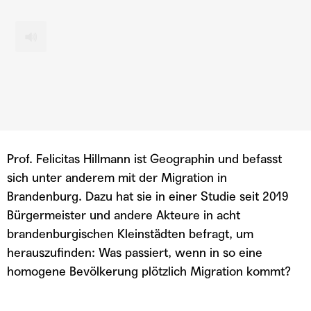
TEILEN
custom
1x
00:00
/
Prof. Felicitas Hillmann ist Geographin und befasst
RSS FEED
LINK
sich unter anderem mit der Migration in
Brandenburg. Dazu hat sie in einer Studie seit 2019
TEILEN
ABONNIEREN
EMBED
Bürgermeister und andere Akteure in acht
brandenburgischen Kleinstädten befragt, um
herauszufinden: Was passiert, wenn in so eine
homogene Bevölkerung plötzlich Migration kommt?