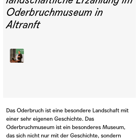
landschaftliche Erzählung im
Oderbruchmuseum in
Altranft
TEILEN
custom
1x
00:00
/
46:49
Das Oderbruch ist eine besondere Landschaft mit
RSS FEED
LINK
einer sehr eigenen Geschichte.
Das
Oderbruchmuseum ist ein besonderes Museum,
TEILEN
ABONNIEREN
EMBED
das sich nicht nur mit der Geschichte, sondern