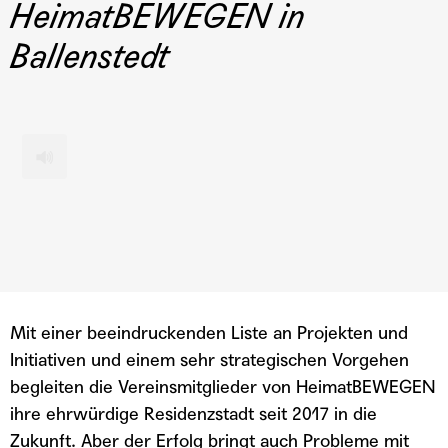
HeimatBEWEGEN in
Ballenstedt
TEILEN
custom
1x
00:00
/
Mit einer beeindruckenden Liste an Projekten und
RSS FEED
LINK
Initiativen und einem sehr strategischen Vorgehen
begleiten die Vereinsmitglieder von HeimatBEWEGEN
TEILEN
ABONNIEREN
EMBED
ihre ehrwürdige Residenzstadt seit 2017 in die
Zukunft. Aber der Erfolg bringt auch Probleme mit