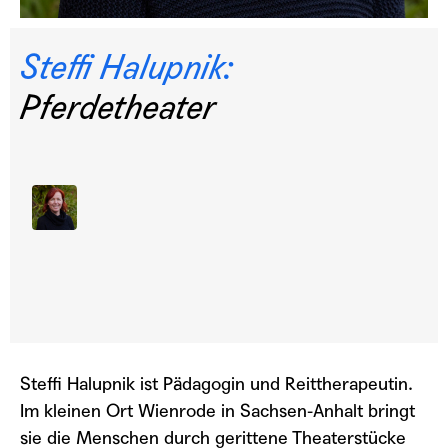
Steffi Halupnik:
Pferdetheater
TEILEN
custom
1x
00:00
/
20:48
Steffi Halupnik ist Pädagogin und Reittherapeutin.
RSS FEED
LINK
Im kleinen Ort Wienrode in Sachsen-Anhalt bringt
sie die Menschen durch gerittene Theaterstücke
TEILEN
ABONNIEREN