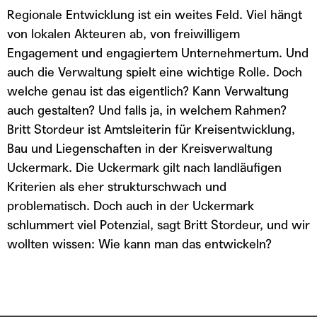
TEILEN
custom
1x
00:00
/
Regionale Entwicklung ist ein weites Feld. Viel hängt
RSS FEED
LINK
von lokalen Akteuren ab, von freiwilligem
Engagement und engagiertem Unternehmertum. Und
TEILEN
ABONNIEREN
EMBED
auch die Verwaltung spielt eine wichtige Rolle. Doch
welche genau ist das eigentlich? Kann Verwaltung
auch gestalten? Und falls ja, in welchem Rahmen?
Britt Stordeur ist Amtsleiterin für Kreisentwicklung,
Bau und Liegenschaften in der Kreisverwaltung
Uckermark. Die Uckermark gilt nach landläufigen
Kriterien als eher strukturschwach und
problematisch. Doch auch in der Uckermark
schlummert viel Potenzial, sagt Britt Stordeur, und wir
wollten wissen: Wie kann man das entwickeln?