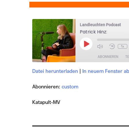
Landleuchten Podcast
Patrick Hinz:
1x
ABONNIEREN
TE
Datei herunterladen
|
In neuem Fenster ab
TEILEN
custom
RSS FEED
LINK
Abonnieren:
custom
EMBED
Katapult-MV