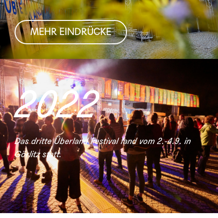
MEHR EINDRÜCKE
2022
Das dritte Überland Festival fand vom 2.-4.9. in
Görlitz statt.