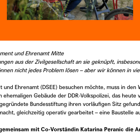
ement und Ehrenamt Mitte
ngen aus der Zivilgesellschaft an sie geknüpft, insbeso
nen nicht jedes Problem lösen – aber wir können in viele
t und Ehrenamt (DSEE) besuchen möchte, muss in den W
m ehemaligen Gebäude der DDR-Volkspolizei, das heute 
gegründete Bundesstiftung ihren vorläufigen Sitz gefun
ht, gleichzeitig operativ gearbeitet – eine Baustelle au
0 gemeinsam mit Co-Vorständin Katarina Peranic die 