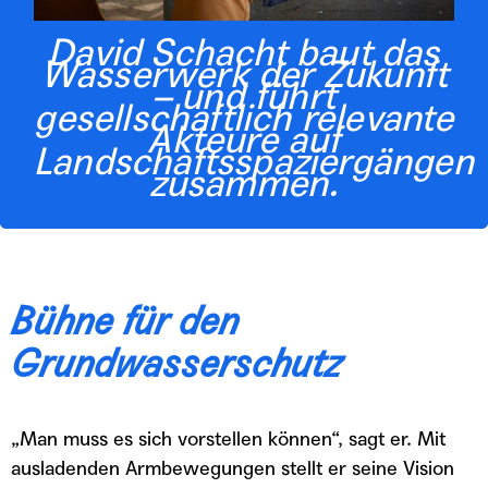
David Schacht baut das
Wasserwerk der Zukunft
– und führt
gesellschaftlich relevante
Akteure auf
Landschaftsspaziergängen
zusammen.
Bühne für den
Grundwasserschutz
„Man muss es sich vorstellen können“, sagt er. Mit
ausladenden Armbewegungen stellt er seine Vision